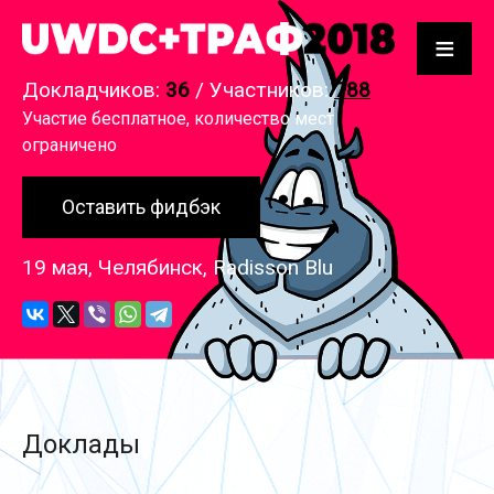
≡
Докладчиков:
36
/ Участников:
788
Участие бесплатное, количество мест
ограничено
Оставить фидбэк
19 мая, Челябинск, Radisson Blu
Доклады